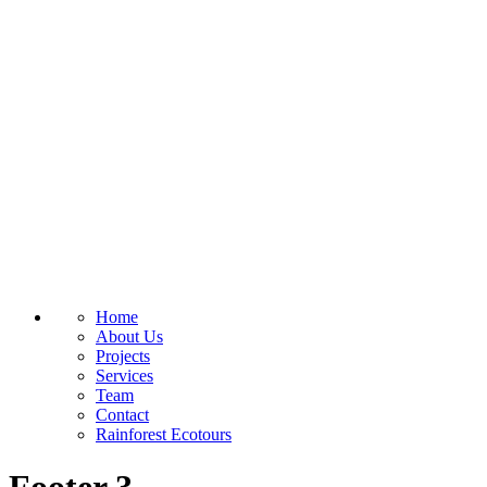
Home
About Us
Projects
Services
Team
Contact
Rainforest Ecotours